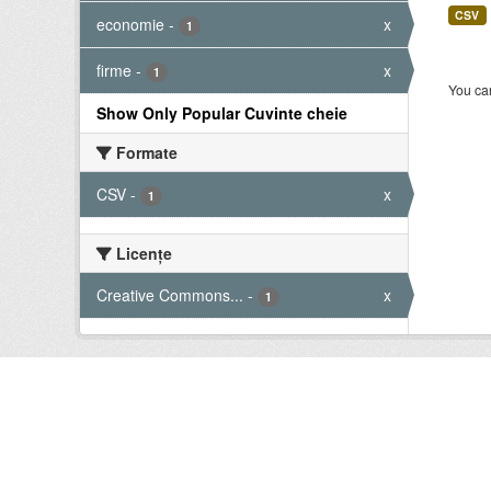
CSV
economie
-
x
1
firme
-
x
1
You can
Show Only Popular Cuvinte cheie
Formate
CSV
-
x
1
Licenţe
Creative Commons...
-
x
1