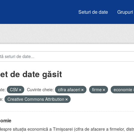
Seturi de date
Grupuri
et de date găsit
te:
CSV
Cuvinte cheie:
cifra afaceri
firme
economie
e:
Creative Commons Attribution
omie
espre situația economică a Timișoarei (cifra de afacere a firmelor, distr