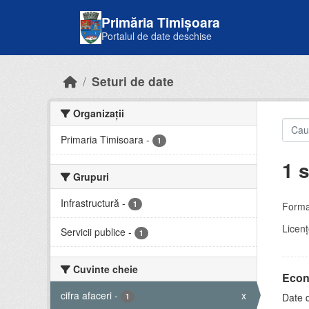
Skip to main content
Primăria Timișoara
Portalul de date deschise
Seturi de date
Organizații
Primaria Timisoara
-
1
1 s
Grupuri
Infrastructură
-
1
Forma
Licenţ
Servicii publice
-
1
Cuvinte cheie
Econ
cifra afaceri
-
x
Date d
1