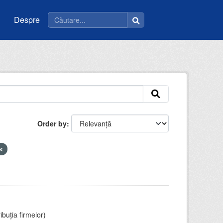
Despre
Order by
ibuția firmelor)