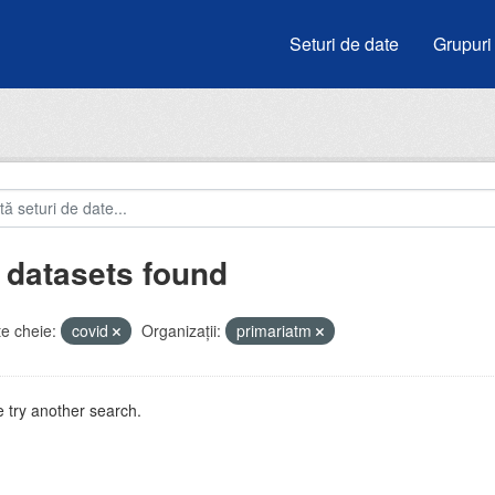
Seturi de date
Grupuri
 datasets found
e cheie:
covid
Organizații:
primariatm
 try another search.