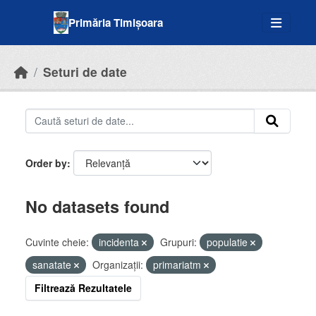
Skip to main content
Primăria Timișoara
Seturi de date
Order by
No datasets found
Cuvinte cheie:
incidenta
Grupuri:
populatie
sanatate
Organizații:
primariatm
Filtrează Rezultatele