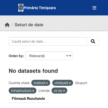
Skip to main content
Primăria Timișoara
Seturi de date
Order by
No datasets found
Cuvinte cheie:
institutii
cheltuieli
Grupuri:
infrastructura
Licenţe:
cc-by
Filtrează Rezultatele