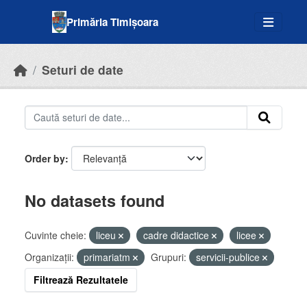
Skip to main content
Primăria Timișoara
Seturi de date
Order by
No datasets found
Cuvinte cheie:
liceu
cadre didactice
licee
Organizații:
primariatm
Grupuri:
servicii-publice
Filtrează Rezultatele