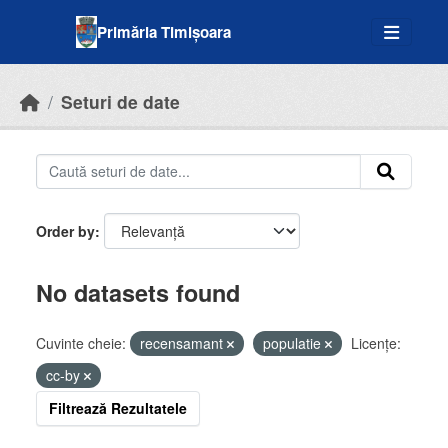
Skip to main content
Primăria Timișoara
Seturi de date
Order by
No datasets found
Cuvinte cheie:
recensamant
populatie
Licenţe:
cc-by
Filtrează Rezultatele