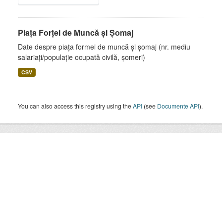
Piața Forței de Muncă și Șomaj
Date despre piața formei de muncă și șomaj (nr. mediu
salariați/populație ocupată civilă, șomeri)
CSV
You can also access this registry using the
API
(see
Documente API
).