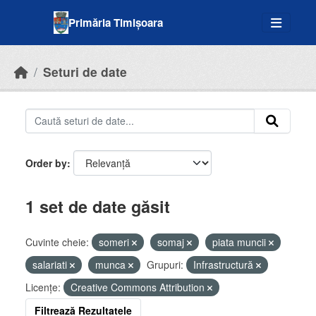
Skip to main content
Primăria Timișoara
Seturi de date
Order by
1 set de date găsit
Cuvinte cheie:
someri
somaj
piata muncii
salariati
munca
Grupuri:
Infrastructură
Licenţe:
Creative Commons Attribution
Filtrează Rezultatele