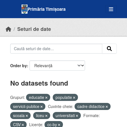
Skip to main content
Primăria Timișoara
Seturi de date
Order by
No datasets found
Grupuri:
educatie
populatie
servicii-publice
Cuvinte cheie:
cadre didactice
scoala
liceu
universitati
Formate:
CSV
Licenţe:
cc-by