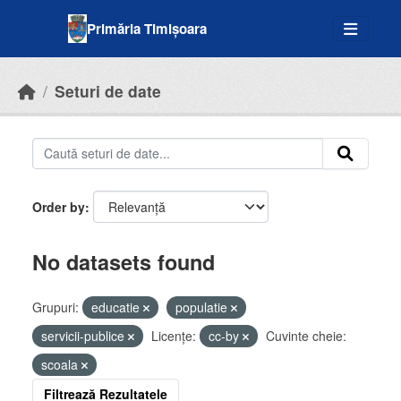
Skip to main content
Primăria Timișoara
Seturi de date
Order by
No datasets found
Grupuri:
educatie
populatie
servicii-publice
Licenţe:
cc-by
Cuvinte cheie:
scoala
Filtrează Rezultatele