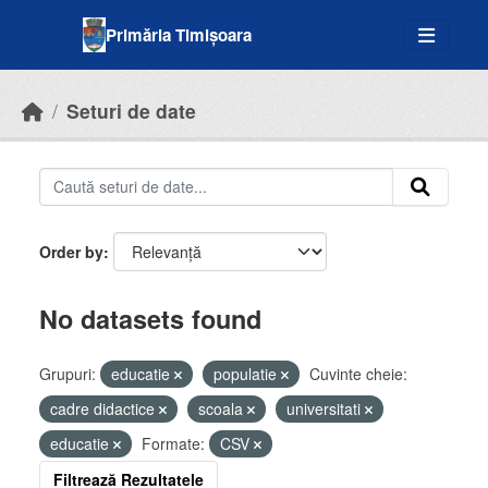
Skip to main content
Primăria Timișoara
Seturi de date
Order by
No datasets found
Grupuri:
educatie
populatie
Cuvinte cheie:
cadre didactice
scoala
universitati
educatie
Formate:
CSV
Filtrează Rezultatele