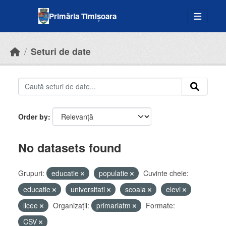
Skip to main content
Primăria Timișoara
Seturi de date
Order by
No datasets found
Grupuri:
educatie
populatie
Cuvinte cheie:
educatie
universitati
scoala
elevi
licee
Organizații:
primariatm
Formate:
CSV