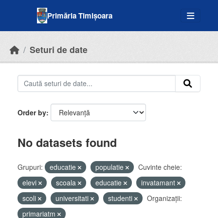
Skip to main content
Primăria Timișoara
Seturi de date
Order by
No datasets found
Grupuri:
educatie
populatie
Cuvinte cheie:
elevi
scoala
educatie
invatamant
scoli
universitati
studenti
Organizații:
primariatm