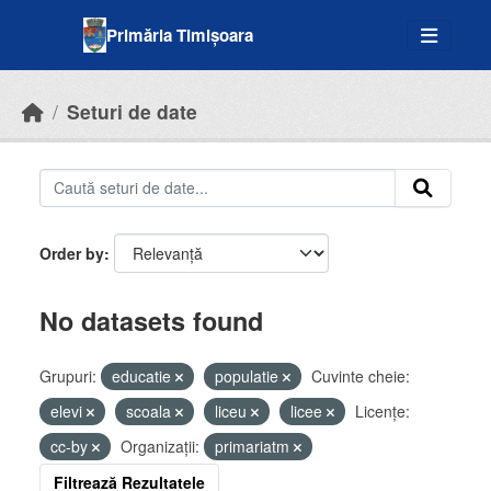
Skip to main content
Primăria Timișoara
Seturi de date
Order by
No datasets found
Grupuri:
educatie
populatie
Cuvinte cheie:
elevi
scoala
liceu
licee
Licenţe:
cc-by
Organizații:
primariatm
Filtrează Rezultatele