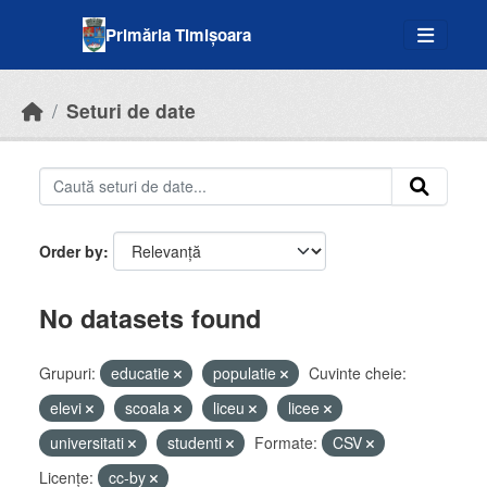
Skip to main content
Primăria Timișoara
Seturi de date
Order by
No datasets found
Grupuri:
educatie
populatie
Cuvinte cheie:
elevi
scoala
liceu
licee
universitati
studenti
Formate:
CSV
Licenţe:
cc-by