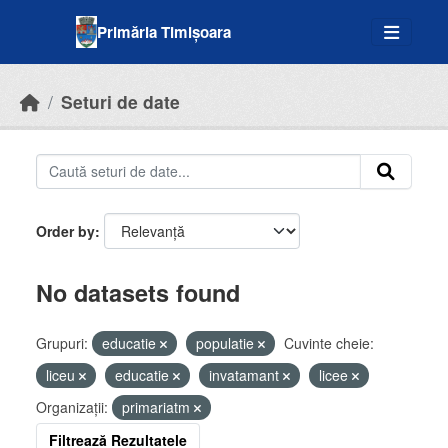
Skip to main content
Primăria Timișoara
Seturi de date
Order by
No datasets found
Grupuri:
educatie
populatie
Cuvinte cheie:
liceu
educatie
invatamant
licee
Organizații:
primariatm
Filtrează Rezultatele