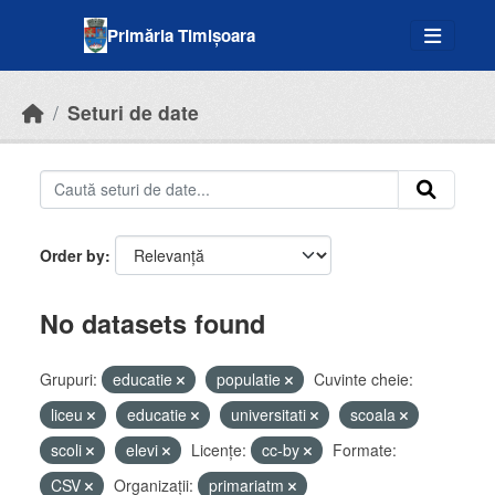
Skip to main content
Primăria Timișoara
Seturi de date
Order by
No datasets found
Grupuri:
educatie
populatie
Cuvinte cheie:
liceu
educatie
universitati
scoala
scoli
elevi
Licenţe:
cc-by
Formate:
CSV
Organizații:
primariatm