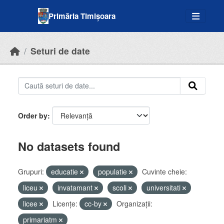
Skip to main content
Primăria Timișoara
Seturi de date
Order by
No datasets found
Grupuri:
educatie
populatie
Cuvinte cheie:
liceu
invatamant
scoli
universitati
licee
Licenţe:
cc-by
Organizații:
primariatm