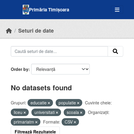
Skip to main content
Primăria Timișoara
Seturi de date
Order by
No datasets found
Grupuri:
educatie
populatie
Cuvinte cheie:
liceu
universitati
scoala
Organizații:
primariatm
Formate:
CSV
Filtrează Rezultatele