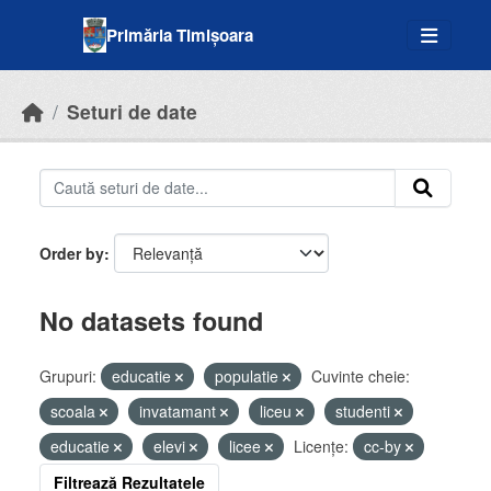
Skip to main content
Primăria Timișoara
Seturi de date
Order by
No datasets found
Grupuri:
educatie
populatie
Cuvinte cheie:
scoala
invatamant
liceu
studenti
educatie
elevi
licee
Licenţe:
cc-by
Filtrează Rezultatele