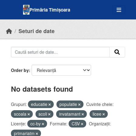
Skip to main content
Primăria Timișoara
Seturi de date
Order by
No datasets found
Grupuri:
educatie
populatie
Cuvinte cheie:
scoala
scoli
invatamant
licee
Licenţe:
cc-by
Formate:
CSV
Organizații:
primariatm