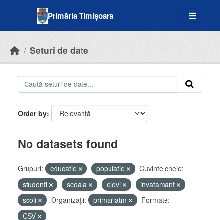
Skip to main content
Primăria Timișoara
Seturi de date
Order by
No datasets found
Grupuri:
educatie
populatie
Cuvinte cheie:
studenti
scoala
elevi
invatamant
scoli
Organizații:
primariatm
Formate:
CSV