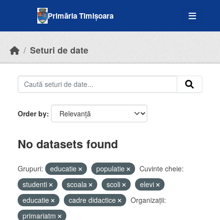
Skip to main content
Primăria Timișoara
Seturi de date
Order by
No datasets found
Grupuri:
educatie
populatie
Cuvinte cheie:
studenti
scoala
scoli
elevi
educatie
cadre didactice
Organizații:
primariatm