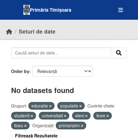
Skip to main content
Primăria Timișoara
Seturi de date
Order by
No datasets found
Grupuri:
educatie
populatie
Cuvinte cheie:
studenti
universitati
elevi
licee
liceu
Organizații:
primariatm
Filtrează Rezultatele