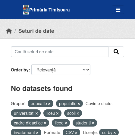
Skip to main content
Primăria Timișoara
Seturi de date
Order by
No datasets found
Grupuri:
educatie
populatie
Cuvinte cheie:
universitati
liceu
scoli
cadre didactice
licee
studenti
invatamant
Formate:
CSV
Licenţe:
cc-by