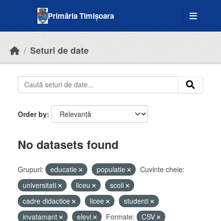
Skip to main content
Primăria Timișoara
Seturi de date
Order by
No datasets found
Grupuri:
educatie
populatie
Cuvinte cheie:
universitati
liceu
scoli
cadre didactice
licee
studenti
invatamant
elevi
Formate:
CSV