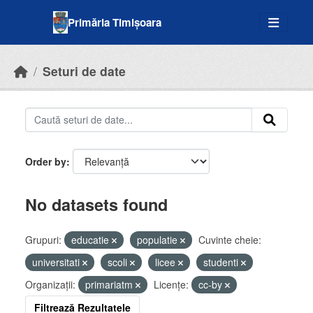
Skip to main content
Primăria Timișoara
Seturi de date
Order by
No datasets found
Grupuri:
educatie
populatie
Cuvinte cheie:
universitati
scoli
licee
studenti
Organizații:
primariatm
Licenţe:
cc-by
Filtrează Rezultatele