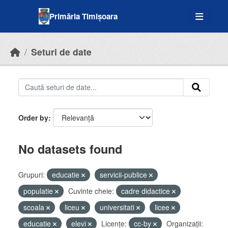
Skip to main content
Primăria Timișoara
Seturi de date
Order by
No datasets found
Grupuri:
educatie
servicii-publice
populatie
Cuvinte cheie:
cadre didactice
scoala
liceu
universitati
licee
educatie
elevi
Licenţe:
cc-by
Organizații: