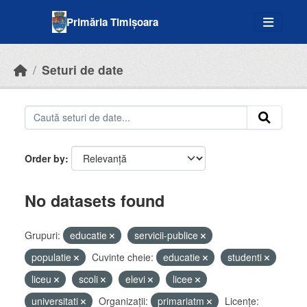
Skip to main content
Primăria Timișoara
Seturi de date
Order by
No datasets found
Grupuri:
educatie
servicii-publice
populatie
Cuvinte cheie:
educatie
studenti
liceu
scoli
elevi
licee
universitati
Organizații:
primariatm
Licenţe: