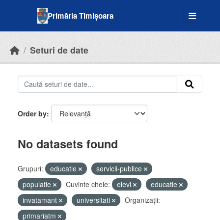
Skip to main content
Primăria Timișoara
Seturi de date
Order by
No datasets found
Grupuri:
educatie
servicii-publice
populatie
Cuvinte cheie:
elevi
educatie
invatamant
universitati
Organizații:
primariatm