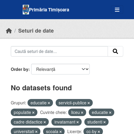
Skip to main content
Primăria Timișoara
Seturi de date
Order by
No datasets found
Grupuri:
educatie
servicii-publice
populatie
Cuvinte cheie:
liceu
educatie
cadre didactice
invatamant
studenti
universitati
scoala
Licenţe:
cc-by