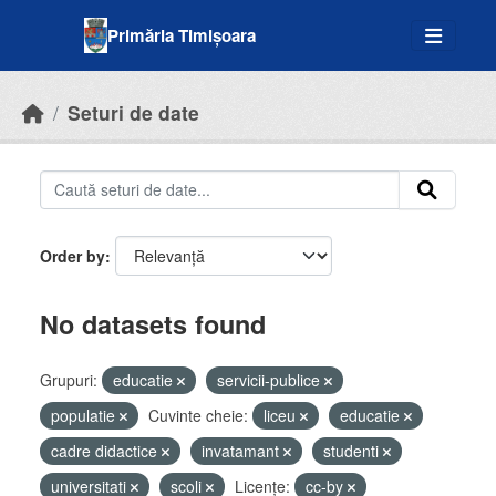
Skip to main content
Primăria Timișoara
Seturi de date
Order by
No datasets found
Grupuri:
educatie
servicii-publice
populatie
Cuvinte cheie:
liceu
educatie
cadre didactice
invatamant
studenti
universitati
scoli
Licenţe:
cc-by