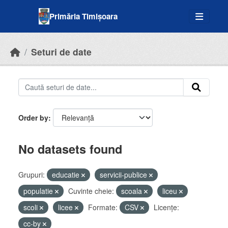
Skip to main content
Primăria Timișoara
Seturi de date
Order by
No datasets found
Grupuri:
educatie
servicii-publice
populatie
Cuvinte cheie:
scoala
liceu
scoli
licee
Formate:
CSV
Licenţe:
cc-by