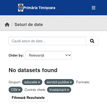
Skip to main content
Primăria Timișoara
Seturi de date
Order by
No datasets found
Grupuri:
educatie
servicii-publice
Formate:
CSV
Cuvinte cheie:
invatamant
Filtrează Rezultatele