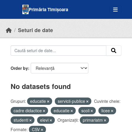
Skip to main content
Primăria Timișoara
Seturi de date
Order by
No datasets found
Grupuri:
educatie
servicii-publice
Cuvinte cheie:
cadre didactice
educatie
scoli
licee
studenti
elevi
Organizații:
primariatm
Formate:
CSV