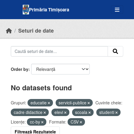
Skip to main content
Primăria Timișoara
Seturi de date
Order by
No datasets found
Grupuri:
educatie
servicii-publice
Cuvinte cheie:
cadre didactice
elevi
scoala
studenti
Licenţe:
cc-by
Formate:
CSV
Filtrează Rezultatele