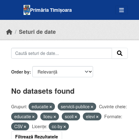
Skip to main content
Primăria Timișoara
Seturi de date
Order by
No datasets found
Grupuri:
educatie
servicii-publice
Cuvinte cheie:
educatie
liceu
scoli
elevi
Formate:
CSV
Licenţe:
cc-by
Filtrează Rezultatele