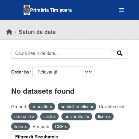
Skip to main content
Primăria Timișoara
Seturi de date
Order by
No datasets found
Grupuri:
educatie
servicii-publice
Cuvinte cheie:
educatie
scoli
universitati
licee
liceu
Formate:
CSV
Filtrează Rezultatele