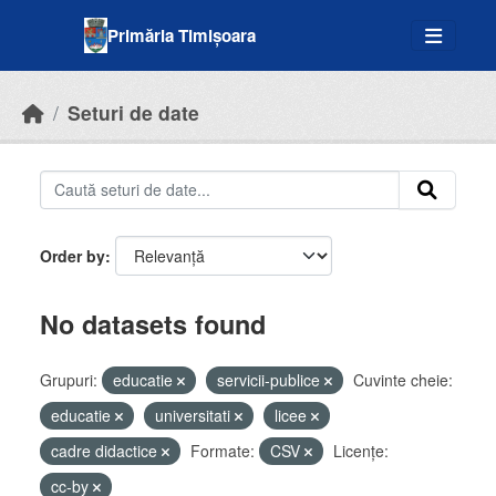
Skip to main content
Primăria Timișoara
Seturi de date
Order by
No datasets found
Grupuri:
educatie
servicii-publice
Cuvinte cheie:
educatie
universitati
licee
cadre didactice
Formate:
CSV
Licenţe:
cc-by