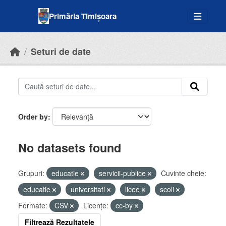
Skip to main content
Primăria Timișoara
Seturi de date
Order by
No datasets found
Grupuri:
educatie
servicii-publice
Cuvinte cheie:
educatie
universitati
licee
scoli
Formate:
CSV
Licenţe:
cc-by
Filtrează Rezultatele