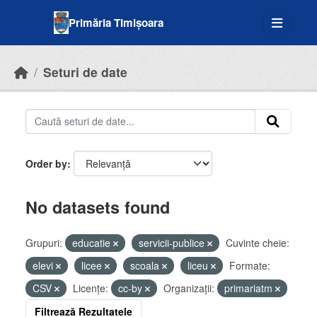
Skip to main content
Primăria Timișoara
Seturi de date
Order by
No datasets found
Grupuri:
educatie
servicii-publice
Cuvinte cheie:
elevi
licee
scoala
liceu
Formate:
CSV
Licenţe:
cc-by
Organizații:
primariatm
Filtrează Rezultatele