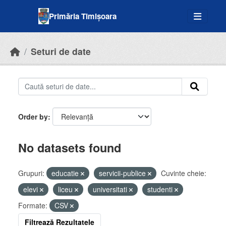
Skip to main content
Primăria Timișoara
Seturi de date
Order by
No datasets found
Grupuri:
educatie
servicii-publice
Cuvinte cheie:
elevi
liceu
universitati
studenti
Formate:
CSV
Filtrează Rezultatele