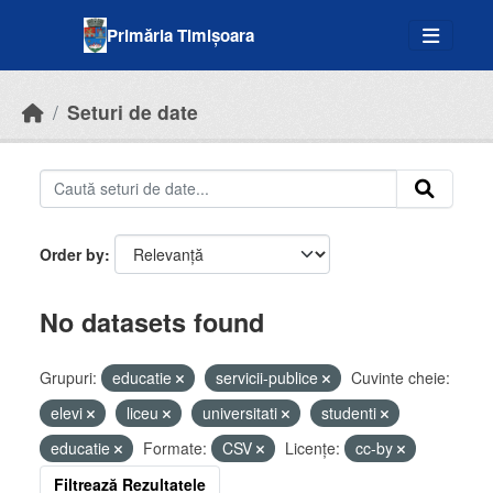
Skip to main content
Primăria Timișoara
Seturi de date
Order by
No datasets found
Grupuri:
educatie
servicii-publice
Cuvinte cheie:
elevi
liceu
universitati
studenti
educatie
Formate:
CSV
Licenţe:
cc-by
Filtrează Rezultatele