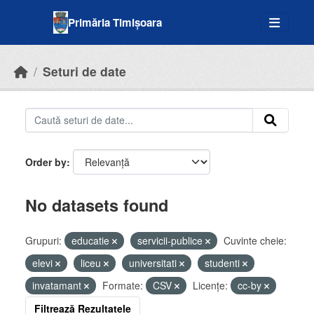
Skip to main content
Primăria Timișoara
Seturi de date
Order by
No datasets found
Grupuri:
educatie
servicii-publice
Cuvinte cheie:
elevi
liceu
universitati
studenti
invatamant
Formate:
CSV
Licenţe:
cc-by
Filtrează Rezultatele