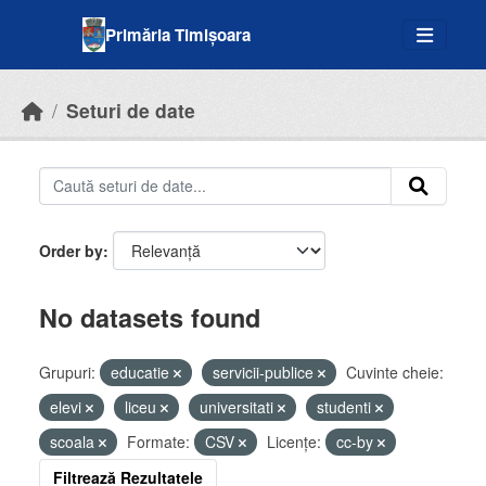
Skip to main content
Primăria Timișoara
Seturi de date
Order by
No datasets found
Grupuri:
educatie
servicii-publice
Cuvinte cheie:
elevi
liceu
universitati
studenti
scoala
Formate:
CSV
Licenţe:
cc-by
Filtrează Rezultatele