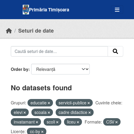
Skip to main content
Primăria Timișoara
Seturi de date
Order by
No datasets found
Grupuri:
educatie
servicii-publice
Cuvinte cheie:
elevi
scoala
cadre didactice
invatamant
scoli
liceu
Formate:
CSV
Licenţe:
cc-by