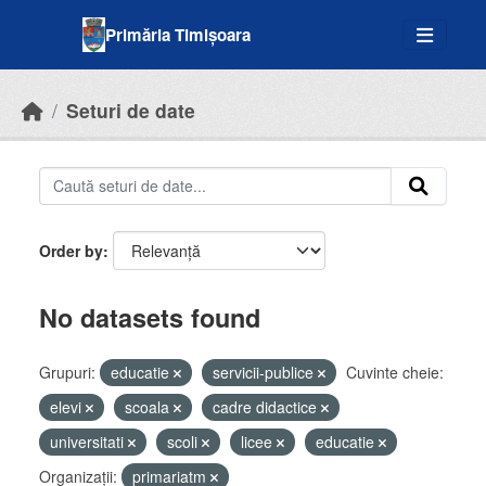
Skip to main content
Primăria Timișoara
Seturi de date
Order by
No datasets found
Grupuri:
educatie
servicii-publice
Cuvinte cheie:
elevi
scoala
cadre didactice
universitati
scoli
licee
educatie
Organizații:
primariatm