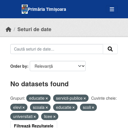
Skip to main content
Primăria Timișoara
Seturi de date
Order by
No datasets found
Grupuri:
educatie
servicii-publice
Cuvinte cheie:
elevi
scoala
educatie
scoli
universitati
licee
Filtrează Rezultatele