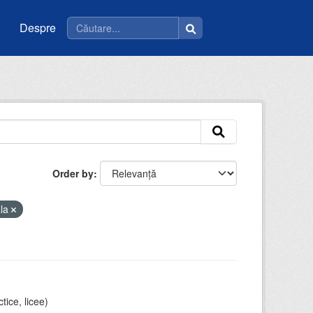
Despre
Order by
ala
tice, licee)