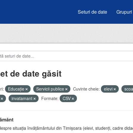
Seturi de date
Grupuri
et de date găsit
i:
Educație
Servicii publice
Cuvinte cheie:
elevi
sco
i
invatamant
Formate:
CSV
țământ
espre situația învățământului din Timișoara (elevi, studenți, cadre didac