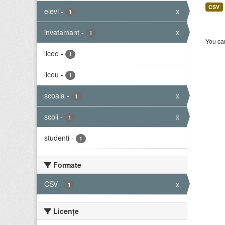
CSV
elevi
-
x
1
invatamant
-
x
1
You can
licee
-
1
liceu
-
1
scoala
-
x
1
scoli
-
x
1
studenti
-
1
Formate
CSV
-
x
1
Licenţe