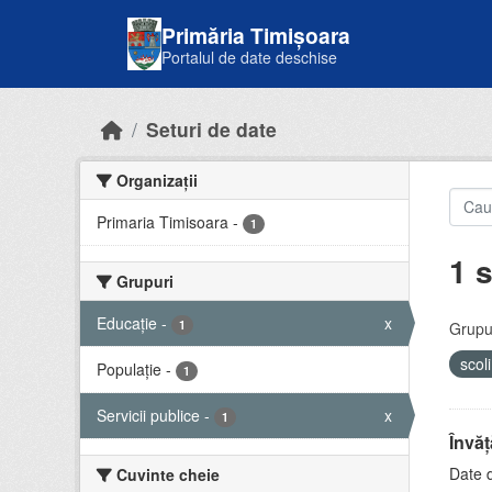
Skip to main content
Primăria Timișoara
Portalul de date deschise
Seturi de date
Organizații
Primaria Timisoara
-
1
1 s
Grupuri
Educație
-
x
1
Grupur
scol
Populație
-
1
Servicii publice
-
x
1
Învă
Date d
Cuvinte cheie