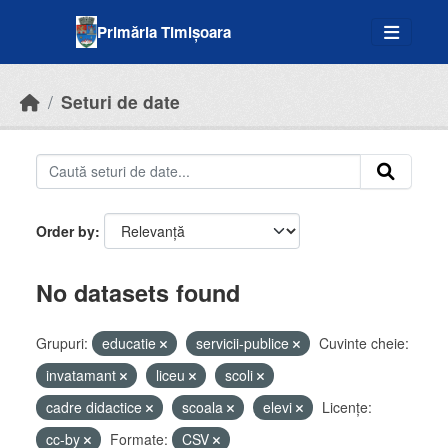
Skip to main content
Primăria Timișoara
Seturi de date
Order by
No datasets found
Grupuri:
educatie
servicii-publice
Cuvinte cheie:
invatamant
liceu
scoli
cadre didactice
scoala
elevi
Licenţe:
cc-by
Formate:
CSV