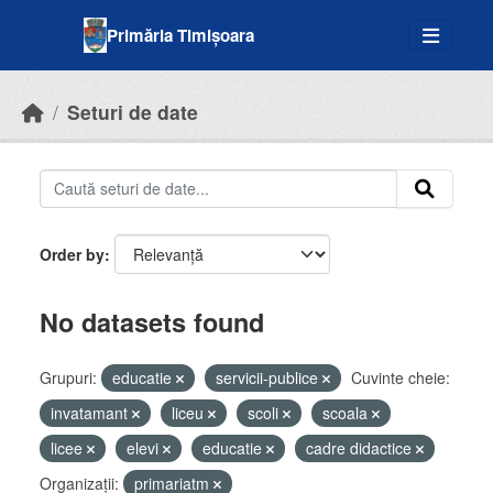
Skip to main content
Primăria Timișoara
Seturi de date
Order by
No datasets found
Grupuri:
educatie
servicii-publice
Cuvinte cheie:
invatamant
liceu
scoli
scoala
licee
elevi
educatie
cadre didactice
Organizații:
primariatm